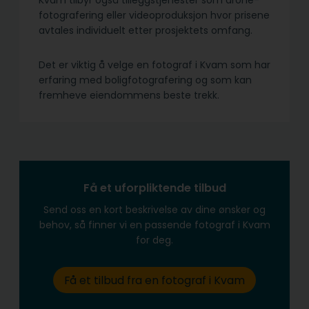
Kvam tilbyr også tilleggstjenester som drone-
fotografering eller videoproduksjon hvor prisene
avtales individuelt etter prosjektets omfang.
Det er viktig å velge en fotograf i Kvam som har
erfaring med boligfotografering og som kan
fremheve eiendommens beste trekk.
Få et uforpliktende tilbud
Send oss en kort beskrivelse av dine ønsker og
behov, så finner vi en passende fotograf i Kvam
for deg.
Få et tilbud fra en fotograf i Kvam