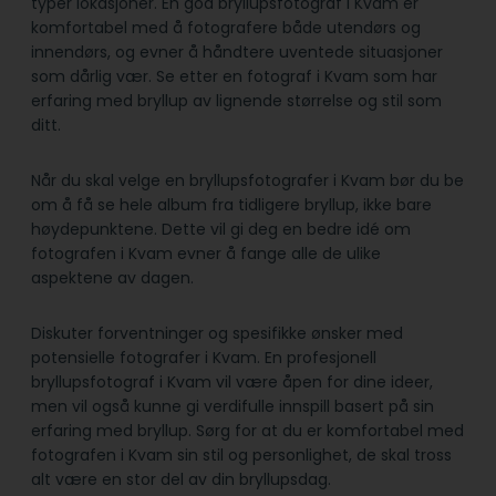
typer lokasjoner. En god bryllupsfotograf i Kvam er
komfortabel med å fotografere både utendørs og
innendørs, og evner å håndtere uventede situasjoner
som dårlig vær. Se etter en fotograf i Kvam som har
erfaring med bryllup av lignende størrelse og stil som
ditt.
Når du skal velge en bryllupsfotografer i Kvam bør du be
om å få se hele album fra tidligere bryllup, ikke bare
høydepunktene. Dette vil gi deg en bedre idé om
fotografen i Kvam evner å fange alle de ulike
aspektene av dagen.
Diskuter forventninger og spesifikke ønsker med
potensielle fotografer i Kvam. En profesjonell
bryllupsfotograf i Kvam vil være åpen for dine ideer,
men vil også kunne gi verdifulle innspill basert på sin
erfaring med bryllup. Sørg for at du er komfortabel med
fotografen i Kvam sin stil og personlighet, de skal tross
alt være en stor del av din bryllupsdag.