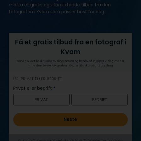
motta et gratis og uforpliktende tilbud fra den
fotografen i Kvam som passer best for deg.
Få et gratis tilbud fra en fotograf i
Kvam
Send en kort beskrivelse av dine ønsker og behov, så hjelper vi deg med å
finne den beste fotografen i Kvam til akkurat ditt oppdrag.
h
1/4: PRIVAT ELLER BEDRIFT
e
Privat eller bedrift
*
r
PRIVAT
BEDRIFT
o
Neste
Din kontaktinformasjon blir utelukkende brukt i forbindelse med oppdrags­