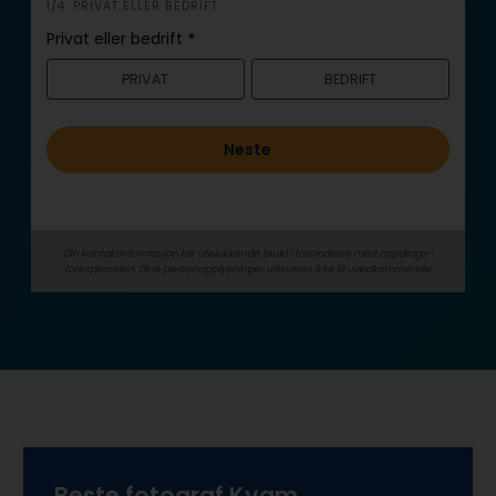
i
1/4: PRIVAT ELLER BEDRIFT
n
Privat eller bedrift
*
n
PRIVAT
BEDRIFT
h
o
l
Neste
d
Din kontaktinformasjon blir utelukkende brukt i forbindelse med oppdrags­
forespørselen. Dine person­­opplysninger utleveres ikke til uvedkommende.
Beste fotograf Kvam