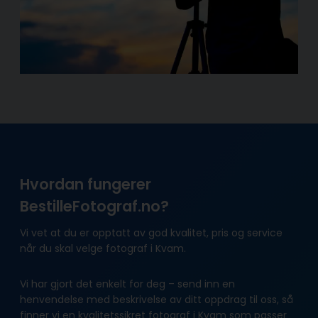
Hvordan fungerer
BestilleFotograf.no?
Vi vet at du er opptatt av god kvalitet, pris og service
når du skal velge fotograf i Kvam.
Vi har gjort det enkelt for deg – send inn en
henvendelse med beskrivelse av ditt oppdrag til oss, så
finner vi en kvalitetssikret fotograf i Kvam som passer