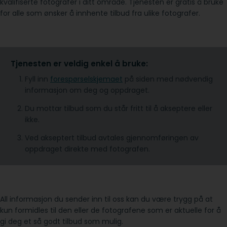
kvalifiserte fotografer i ditt område. Tjenesten er gratis å bruke
for alle som ønsker å innhente tilbud fra ulike fotografer.
Tjenesten er veldig enkel å bruke:
Fyll inn
forespørselskjemaet
på siden med nødvendig
informasjon om deg og oppdraget.
Du mottar tilbud som du står fritt til å akseptere eller
ikke.
Ved akseptert tilbud avtales gjennomføringen av
oppdraget direkte med fotografen.
All informasjon du sender inn til oss kan du være trygg på at
kun formidles til den eller de fotografene som er aktuelle for å
gi deg et så godt tilbud som mulig.