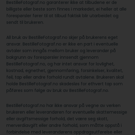
BestilleFotograf.no garanterer ikke at tilbudene er de
billigste eller beste som finnes i markedet, ei heller at alle
forespørsler fører til at tilbud faktisk blir utarbeidet og
sendt til brukeren.
All bruk av BestilleFotograf.no skjer på brukerens eget
ansvar. BestilleFotograf.no er ikke en part i eventuelle
avtaler som inngås mellom bruker og leverandør på
bakgrunn av forespørsler innsendt gjennom
BestilleFotograf.no, og har intet ansvar for lovlighet,
kostnad, egnethet, gjennomføring, forsinkelser, kvalitet,
feil, tap eller andre forhold rundt avtalene. Brukeren skal
holde BestilleFotograf.no skadesløs for ethvert tap som
påføres som følge av bruk av BestilleFotograf.no.
BestilleFotograf.no har ikke ansvar på vegne av verken
brukeren eller leverandøren for eventuelle skattemessige
eller avgiftsmessige forhold, det være seg skatt,
merverdiavgift eller andre forhold, som måtte oppstå i
forbindelse med leverandørens oppdragsutførelse eller