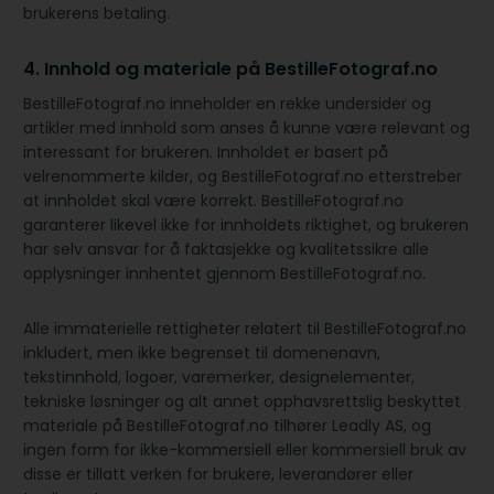
brukerens betaling.
4. Innhold og materiale på BestilleFotograf.no
BestilleFotograf.no inneholder en rekke undersider og
artikler med innhold som anses å kunne være relevant og
interessant for brukeren. Innholdet er basert på
velrenommerte kilder, og BestilleFotograf.no etterstreber
at innholdet skal være korrekt. BestilleFotograf.no
garanterer likevel ikke for innholdets riktighet, og brukeren
har selv ansvar for å faktasjekke og kvalitetssikre alle
opplysninger innhentet gjennom BestilleFotograf.no.
Alle immaterielle rettigheter relatert til BestilleFotograf.no
inkludert, men ikke begrenset til domenenavn,
tekstinnhold, logoer, varemerker, designelementer,
tekniske løsninger og alt annet opphavsrettslig beskyttet
materiale på BestilleFotograf.no tilhører Leadly AS, og
ingen form for ikke-kommersiell eller kommersiell bruk av
disse er tillatt verken for brukere, leverandører eller