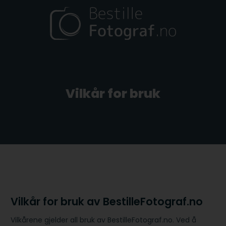
Skip
to
content
Vilkår for bruk
Vilkår for bruk av BestilleFotograf.no
Vilkårene gjelder all bruk av BestilleFotograf.no. Ved å