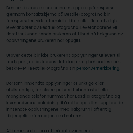
Dersom brukeren sender inn en oppdragsforespørsel
gjennom kontaktskjema på BestilleFotograf.no blir
forespørselen videreformidlet til en eller flere utvalgte
leverandører av BestilleFotograf.no. Leverandørene vil
deretter kunne sende brukeren et tilbud på bakgrunn av
opplysningene brukeren har oppgitt.
Utover dette blir ikke brukerens opplysninger utlevert til
tredjepart, og brukerens data lagres og behandles som
beskrevet i BestilleFotograf.no sin
personvernerklæring
.
Dersom innsendte opplysninger er uriktige eller
ufullstendige, for eksempel ved feil inntastet eller
manglende telefonnummer, har BestilleFotograf.no og
leverandørene anledning til å rette opp eller supplere de
innsendte opplysningene med bakgrunn i offentlig
tilgjengelig informasjon om brukeren.
All kommunikasjon i etterkant av innsendt