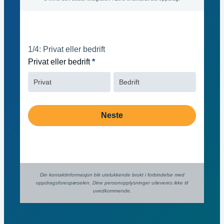
innhold
1/4: Privat eller bedrift
Privat eller bedrift
*
Privat
Bedrift
Neste
Din kontaktinformasjon blir utelukkende brukt i forbindelse med
oppdrags­forespørselen. Dine person­­opplysninger utleveres ikke til
uvedkommende.