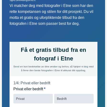
Vi matcher deg med fotografer i Etne som har den
rette kompetansen og stilen for ditt prosjekt. Du vil
motta et gratis og uforpliktende tilbud fra den
fotografen i Etne som passer best for deg.
Få et gratis tilbud fra en
fotograf i Etne
Send en kort beskrivelse av dine ønsker og behov, så hjelper vi deg med
å finne den beste fotografen i Etne til akkurat ditt oppdrag.
hero
1/4: Privat eller bedrift
Privat eller bedrift
*
Privat
Bedrift