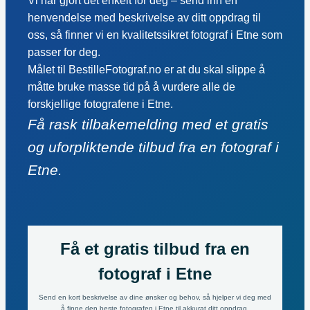
Vi har gjort det enkelt for deg – send inn en
henvendelse med beskrivelse av ditt oppdrag til
oss, så finner vi en kvalitetssikret fotograf i Etne som
passer for deg.
Målet til BestilleFotograf.no er at du skal slippe å
måtte bruke masse tid på å vurdere alle de
forskjellige fotografene i Etne.
Få rask tilbakemelding med et gratis
og uforpliktende tilbud fra en fotograf i
Etne.
Få et gratis tilbud fra en
fotograf i Etne
Send en kort beskrivelse av dine ønsker og behov, så hjelper vi deg med
å finne den beste fotografen i Etne til akkurat ditt oppdrag.