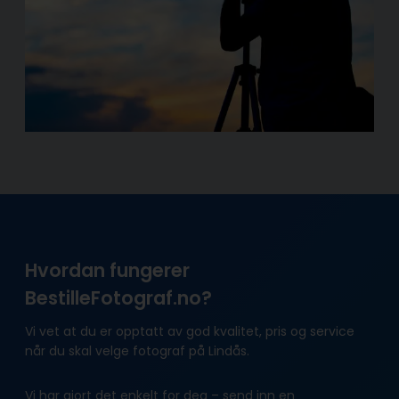
Hvordan fungerer
BestilleFotograf.no?
Vi vet at du er opptatt av god kvalitet, pris og service
når du skal velge fotograf på Lindås.
Vi har gjort det enkelt for deg – send inn en