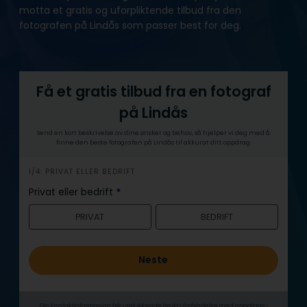
motta et gratis og uforpliktende tilbud fra den
fotografen på Lindås som passer best for deg.
Få et gratis tilbud fra en fotograf
på Lindås
Send en kort beskrivelse av dine ønsker og behov, så hjelper vi deg med å
finne den beste fotografen på Lindås til akkurat ditt oppdrag.
h
1/4: PRIVAT ELLER BEDRIFT
e
Privat eller bedrift
*
r
PRIVAT
BEDRIFT
o
Neste
Din kontaktinformasjon blir utelukkende brukt i forbindelse med oppdrags­