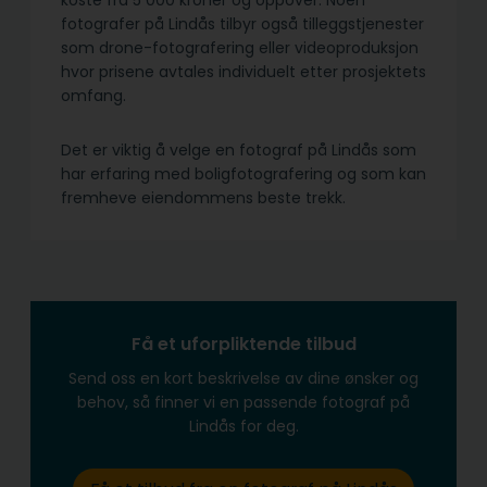
koste fra 5 000 kroner og oppover. Noen
fotografer på Lindås tilbyr også tilleggstjenester
som drone-fotografering eller videoproduksjon
hvor prisene avtales individuelt etter prosjektets
omfang.
Det er viktig å velge en fotograf på Lindås som
har erfaring med boligfotografering og som kan
fremheve eiendommens beste trekk.
Få et uforpliktende tilbud
Send oss en kort beskrivelse av dine ønsker og
behov, så finner vi en passende fotograf på
Lindås for deg.