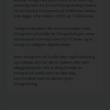
Boudoir fotografering på Lindås er en intim og
personlig form for portrettfotografering. Prisene
for en boudoir fotoseanse på Lindås kan variere,
men ligger ofte mellom 3 000 og 7 000 kroner.
Vanligvis inkluderer det en konsultasjon med
fotografen på Lindås før fotograferingen, selve
fotoseansen som kan vare fra 1-3 timer, og et
utvalg av redigerte digitale bilder.
Noen fotografer på Lindås tilbyr også hårstyling
og makeup som en del av pakken, eller som
tilleggstjenester. Det er viktig å velge en
fotograf på Lindås som du føler deg
komfortabel med for denne typen
fotografering.