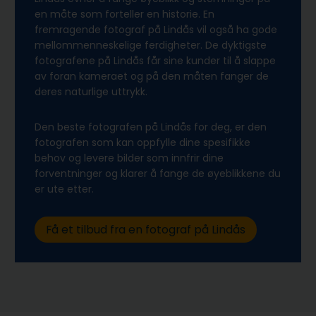
en måte som forteller en historie. En
fremragende fotograf på Lindås vil også ha gode
mellommenneskelige ferdigheter. De dyktigste
fotografene på Lindås får sine kunder til å slappe
av foran kameraet og på den måten fanger de
deres naturlige uttrykk.
Den beste fotografen på Lindås for deg, er den
fotografen som kan oppfylle dine spesifikke
behov og levere bilder som innfrir dine
forventninger og klarer å fange de øyeblikkene du
er ute etter.
Få et tilbud fra en fotograf på Lindås