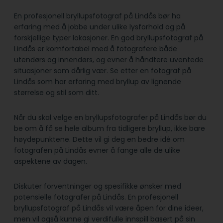
En profesjonell bryllupsfotograf på Lindås bør ha
erfaring med å jobbe under ulike lysforhold og på
forskjellige typer lokasjoner. En god bryllupsfotograf på
Lindås er komfortabel med å fotografere både
utendørs og innendørs, og evner å håndtere uventede
situasjoner som dårlig vær. Se etter en fotograf på
Lindås som har erfaring med bryllup av lignende
størrelse og stil som ditt.
Når du skal velge en bryllupsfotografer på Lindås bør du
be om å få se hele album fra tidligere bryllup, ikke bare
høydepunktene. Dette vil gi deg en bedre idé om
fotografen på Lindås evner å fange alle de ulike
aspektene av dagen.
Diskuter forventninger og spesifikke ønsker med
potensielle fotografer på Lindås. En profesjonell
bryllupsfotograf på Lindås vil være åpen for dine ideer,
men vil også kunne gi verdifulle innspill basert på sin