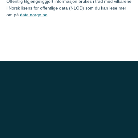
Offentlig tilgjengeliggjort informasjon brukes i tråd med vilkårene
i Norsk lisens for offentlige data (NLOD) som du kan lese mer
om på
data.norge.no
.