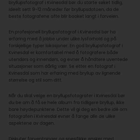
bryllupsfotograf i Kvinesdal bør du starte søket tidlig,
ideelt sett 9-12 måneder før bryllupsdatoen, da de
beste fotografene ofte blir booket langt i forveien.
En profesjonell bryllupsfotograf i Kvinesdal bør ha
erfaring med å jobbe under ulike lysforhold og på
forskjellige typer lokasjoner. En god bryllupsfotograf i
Kvinesdal er komfortabel med å fotografere både
utendørs og innendørs, og evner å håndtere uventede
situasjoner som dårlig vær. Se etter en fotograf i
Kvinesdal som har erfaring med bryllup av lignende
størrelse og stil som ditt.
Når du skal velge en bryllupsfotografer i Kvinesdal bør
du be om å få se hele album fra tidligere bryllup, ikke
bare høydepunktene. Dette vil gi deg en bedre idé om
fotografen i Kvinesdal evner å fange alle de ulike
aspektene av dagen.
Diskuter forventninger og spesifikke ønsker med