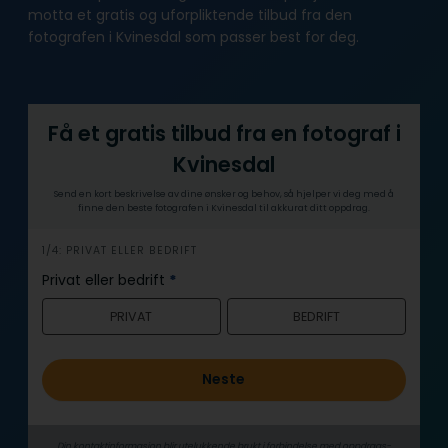
motta et gratis og uforpliktende tilbud fra den
fotografen i Kvinesdal som passer best for deg.
Få et gratis tilbud fra en fotograf i
Kvinesdal
Send en kort beskrivelse av dine ønsker og behov, så hjelper vi deg med å
finne den beste fotografen i Kvinesdal til akkurat ditt oppdrag.
h
1/4: PRIVAT ELLER BEDRIFT
e
Privat eller bedrift
*
r
PRIVAT
BEDRIFT
o
Neste
Din kontaktinformasjon blir utelukkende brukt i forbindelse med oppdrags­