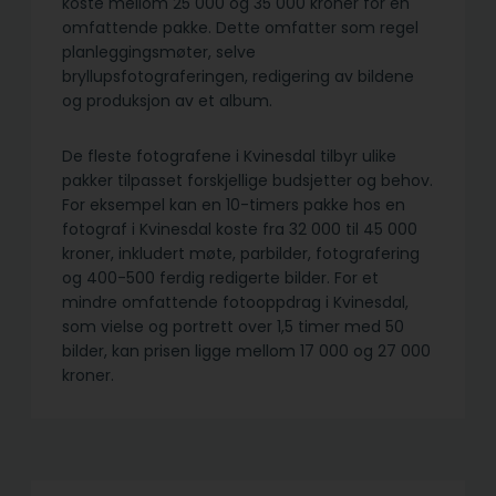
koste mellom 25 000 og 35 000 kroner for en
omfattende pakke. Dette omfatter som regel
planleggingsmøter, selve
bryllupsfotograferingen, redigering av bildene
og produksjon av et album.
De fleste fotografene i Kvinesdal tilbyr ulike
pakker tilpasset forskjellige budsjetter og behov.
For eksempel kan en 10-timers pakke hos en
fotograf i Kvinesdal koste fra 32 000 til 45 000
kroner, inkludert møte, parbilder, fotografering
og 400-500 ferdig redigerte bilder. For et
mindre omfattende fotooppdrag i Kvinesdal,
som vielse og portrett over 1,5 timer med 50
bilder, kan prisen ligge mellom 17 000 og 27 000
kroner.