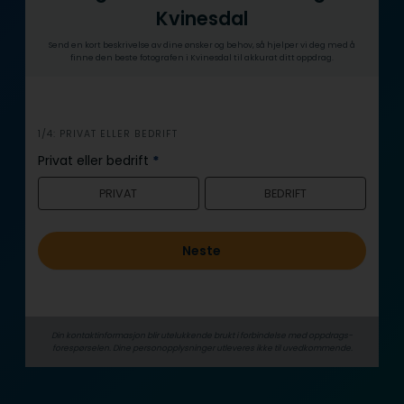
Kvinesdal
Send en kort beskrivelse av dine ønsker og behov, så hjelper vi deg med å
finne den beste fotografen i Kvinesdal til akkurat ditt oppdrag.
i
1/4: PRIVAT ELLER BEDRIFT
n
Privat eller bedrift
*
n
PRIVAT
BEDRIFT
h
o
l
Neste
d
Din kontaktinformasjon blir utelukkende brukt i forbindelse med oppdrags­
forespørselen. Dine person­­opplysninger utleveres ikke til uvedkommende.