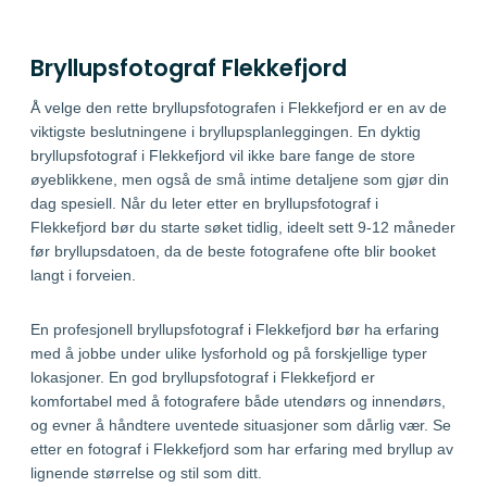
Bryllupsfotograf Flekkefjord
Å velge den rette bryllupsfotografen i Flekkefjord er en av de
viktigste beslutningene i bryllupsplanleggingen. En dyktig
bryllupsfotograf i Flekkefjord vil ikke bare fange de store
øyeblikkene, men også de små intime detaljene som gjør din
dag spesiell. Når du leter etter en bryllupsfotograf i
Flekkefjord bør du starte søket tidlig, ideelt sett 9-12 måneder
før bryllupsdatoen, da de beste fotografene ofte blir booket
langt i forveien.
En profesjonell bryllupsfotograf i Flekkefjord bør ha erfaring
med å jobbe under ulike lysforhold og på forskjellige typer
lokasjoner. En god bryllupsfotograf i Flekkefjord er
komfortabel med å fotografere både utendørs og innendørs,
og evner å håndtere uventede situasjoner som dårlig vær. Se
etter en fotograf i Flekkefjord som har erfaring med bryllup av
lignende størrelse og stil som ditt.