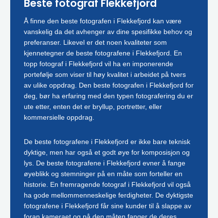
Beste fotograf Flekkefjord
Å finne den beste fotografen i Flekkefjord kan være
vanskelig da det avhenger av dine spesifikke behov og
preferanser. Likevel er det noen kvaliteter som
kjennetegner de beste fotografene i Flekkefjord. En
topp fotograf i Flekkefjord vil ha en imponerende
portefølje som viser til høy kvalitet i arbeidet på tvers
av ulike oppdrag. Den beste fotografen i Flekkefjord for
deg, bør ha erfaring med den typen fotografering du er
ute etter, enten det er bryllup, portretter, eller
kommersielle oppdrag.
De beste fotografene i Flekkefjord er ikke bare teknisk
dyktige, men har også et godt øye for komposisjon og
lys. De beste fotografene i Flekkefjord evner å fange
øyeblikk og stemninger på en måte som forteller en
historie. En fremragende fotograf i Flekkefjord vil også
ha gode mellommenneskelige ferdigheter. De dyktigste
fotografene i Flekkefjord får sine kunder til å slappe av
foran kameraet og på den måten fanger de deres