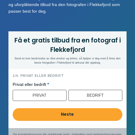
og uforpliktende tilbud fra den fotografen i Flekkefjord som
passer best for deg.
Få et gratis tilbud fra en fotograf i
Flekkefjord
Send en kort beskrivelse av dine ønsker og behov, så hjelper vi deg med å finne den
beste fotografen i Flekkefjord til akkurat ditt oppdrag.
h
1/4: PRIVAT ELLER BEDRIFT
e
Privat eller bedrift
*
r
PRIVAT
BEDRIFT
o
Neste
Din kontaktinformasjon blir utelukkende brukt i forbindelse med oppdrags­forespørselen.