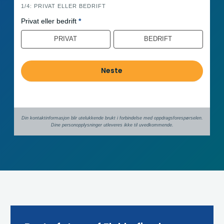
i
1/4: PRIVAT ELLER BEDRIFT
n
Privat eller bedrift
*
n
PRIVAT
BEDRIFT
h
o
l
Neste
d
Din kontaktinformasjon blir utelukkende brukt i forbindelse med oppdrags­forespørselen.
Dine person­­opplysninger utleveres ikke til uvedkommende.