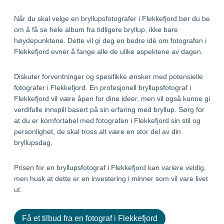
Når du skal velge en bryllupsfotografer i Flekkefjord bør du be
om å få se hele album fra tidligere bryllup, ikke bare
høydepunktene. Dette vil gi deg en bedre idé om fotografen i
Flekkefjord evner å fange alle de ulike aspektene av dagen.
Diskuter forventninger og spesifikke ønsker med potensielle
fotografer i Flekkefjord. En profesjonell bryllupsfotograf i
Flekkefjord vil være åpen for dine ideer, men vil også kunne gi
verdifulle innspill basert på sin erfaring med bryllup. Sørg for
at du er komfortabel med fotografen i Flekkefjord sin stil og
personlighet, de skal tross alt være en stor del av din
bryllupsdag.
Prisen for en bryllupsfotograf i Flekkefjord kan variere veldig,
men husk at dette er en investering i minner som vil vare livet
ut.
Få et tilbud fra en fotograf i Flekkefjord