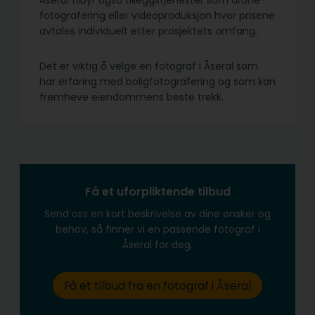
Åseral tilbyr også tilleggstjenester som drone-
fotografering eller videoproduksjon hvor prisene
avtales individuelt etter prosjektets omfang.
Det er viktig å velge en fotograf i Åseral som
har erfaring med boligfotografering og som kan
fremheve eiendommens beste trekk.
Få et uforpliktende tilbud
Send oss en kort beskrivelse av dine ønsker og
behov, så finner vi en passende fotograf i
Åseral for deg.
Få et tilbud fra en fotograf i Åseral