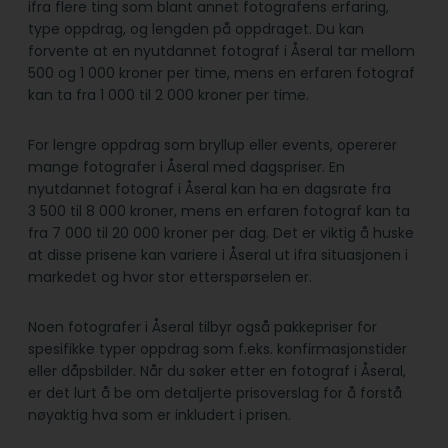
ifra flere ting som blant annet fotografens erfaring,
type oppdrag, og lengden på oppdraget. Du kan
forvente at en nyutdannet fotograf i Åseral tar mellom
500 og 1 000 kroner per time, mens en erfaren fotograf
kan ta fra 1 000 til 2 000 kroner per time.
For lengre oppdrag som bryllup eller events, opererer
mange fotografer i Åseral med dagspriser. En
nyutdannet fotograf i Åseral kan ha en dagsrate fra
3 500 til 8 000 kroner, mens en erfaren fotograf kan ta
fra 7 000 til 20 000 kroner per dag. Det er viktig å huske
at disse prisene kan variere i Åseral ut ifra situasjonen i
markedet og hvor stor etterspørselen er.
Noen fotografer i Åseral tilbyr også pakkepriser for
spesifikke typer oppdrag som f.eks. konfirmasjonstider
eller dåpsbilder. Når du søker etter en fotograf i Åseral,
er det lurt å be om detaljerte prisoverslag for å forstå
nøyaktig hva som er inkludert i prisen.