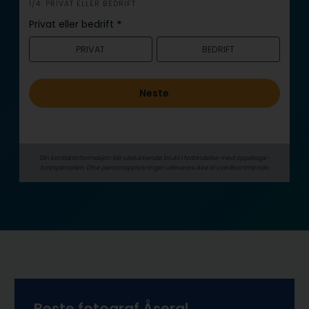
i
1/4: PRIVAT ELLER BEDRIFT
n
Privat eller bedrift
*
n
PRIVAT
BEDRIFT
h
o
l
Neste
d
Din kontaktinformasjon blir utelukkende brukt i forbindelse med oppdrags­
forespørselen. Dine person­­opplysninger utleveres ikke til uvedkommende.
Beste fotograf Åseral