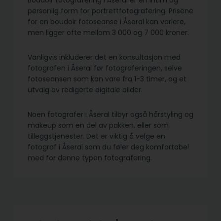
Boudoir fotografering i Åseral er en intim og
personlig form for portrettfotografering. Prisene
for en boudoir fotoseanse i Åseral kan variere,
men ligger ofte mellom 3 000 og 7 000 kroner.
Vanligvis inkluderer det en konsultasjon med
fotografen i Åseral før fotograferingen, selve
fotoseansen som kan vare fra 1-3 timer, og et
utvalg av redigerte digitale bilder.
Noen fotografer i Åseral tilbyr også hårstyling og
makeup som en del av pakken, eller som
tilleggstjenester. Det er viktig å velge en
fotograf i Åseral som du føler deg komfortabel
med for denne typen fotografering.