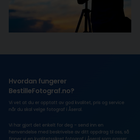
Hvordan fungerer
BestilleFotograf.no?
Vi vet at du er opptatt av god kvalitet, pris og service
når du skal velge fotograf i Åseral.
Vi har gjort det enkelt for deg – send inn en
henvendelse med beskrivelse av ditt oppdrag til oss, så
finner vi en kvalitetssikret fotograf i Åseral som passer