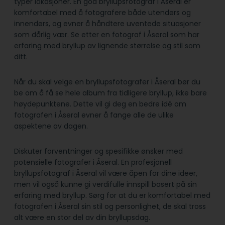
typer lokasjoner. En god bryllupsfotograf i Åseral er
komfortabel med å fotografere både utendørs og
innendørs, og evner å håndtere uventede situasjoner
som dårlig vær. Se etter en fotograf i Åseral som har
erfaring med bryllup av lignende størrelse og stil som
ditt.
Når du skal velge en bryllupsfotografer i Åseral bør du
be om å få se hele album fra tidligere bryllup, ikke bare
høydepunktene. Dette vil gi deg en bedre idé om
fotografen i Åseral evner å fange alle de ulike
aspektene av dagen.
Diskuter forventninger og spesifikke ønsker med
potensielle fotografer i Åseral. En profesjonell
bryllupsfotograf i Åseral vil være åpen for dine ideer,
men vil også kunne gi verdifulle innspill basert på sin
erfaring med bryllup. Sørg for at du er komfortabel med
fotografen i Åseral sin stil og personlighet, de skal tross
alt være en stor del av din bryllupsdag.