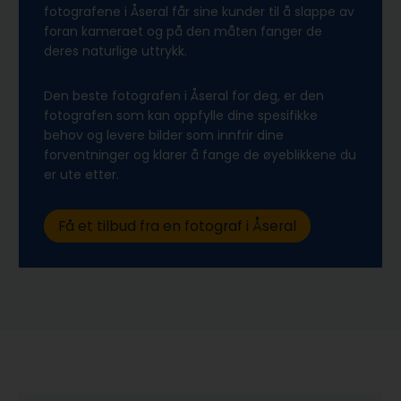
fotografene i Åseral får sine kunder til å slappe av
foran kameraet og på den måten fanger de
deres naturlige uttrykk.
Den beste fotografen i Åseral for deg, er den
fotografen som kan oppfylle dine spesifikke
behov og levere bilder som innfrir dine
forventninger og klarer å fange de øyeblikkene du
er ute etter.
Få et tilbud fra en fotograf i Åseral