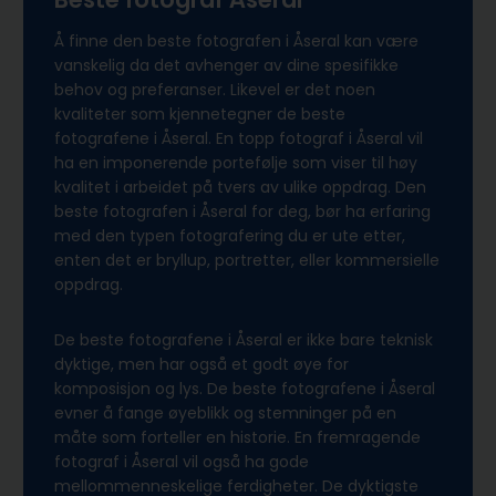
Å finne den beste fotografen i Åseral kan være
vanskelig da det avhenger av dine spesifikke
behov og preferanser. Likevel er det noen
kvaliteter som kjennetegner de beste
fotografene i Åseral. En topp fotograf i Åseral vil
ha en imponerende portefølje som viser til høy
kvalitet i arbeidet på tvers av ulike oppdrag. Den
beste fotografen i Åseral for deg, bør ha erfaring
med den typen fotografering du er ute etter,
enten det er bryllup, portretter, eller kommersielle
oppdrag.
De beste fotografene i Åseral er ikke bare teknisk
dyktige, men har også et godt øye for
komposisjon og lys. De beste fotografene i Åseral
evner å fange øyeblikk og stemninger på en
måte som forteller en historie. En fremragende
fotograf i Åseral vil også ha gode
mellommenneskelige ferdigheter. De dyktigste