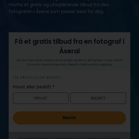
motta et gratis og uforpliktende tilbud fra den
fotografen i Åseral som passer best for deg.
Få et gratis tilbud fra en fotograf i
Åseral
Send en kort beskrivelse av dine ønsker og behov, så hjelper vi deg med å
finne den beste fotografen i Åseral til akkurat ditt oppdrag.
h
1/4: PRIVAT ELLER BEDRIFT
e
Privat eller bedrift
*
r
PRIVAT
BEDRIFT
o
Neste
Din kontaktinformasjon blir utelukkende brukt i forbindelse med oppdrags­