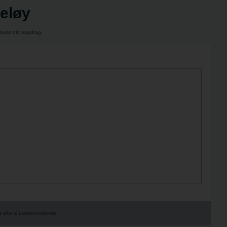
Meløy
kurat ditt oppdrag.
es ikke til uvedkommende.