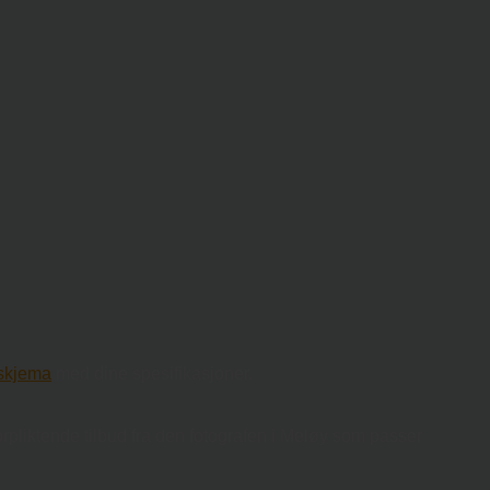
t skjema
med dine spesifikasjoner.
orpliktende tilbud fra den fotografen i Meløy som passer