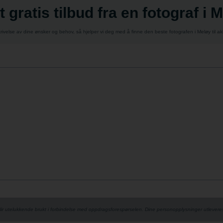
t gratis tilbud fra en fotograf i 
ivelse av dine ønsker og behov, så hjelper vi deg med å finne den beste fotografen i Meløy til ak
lir utelukkende brukt i forbindelse med oppdrags­forespørselen. Dine person­­opplysninger utlever