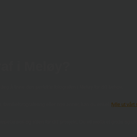
raf i Meløy?
 deg å finne den perfekte fotografen i Meløy for ditt behov.
ter, familiefotografering eller noe annet, kan du enkelt
fylle ut vår
etansen og stilen for ditt prosjekt. Du vil motta et gratis og uf