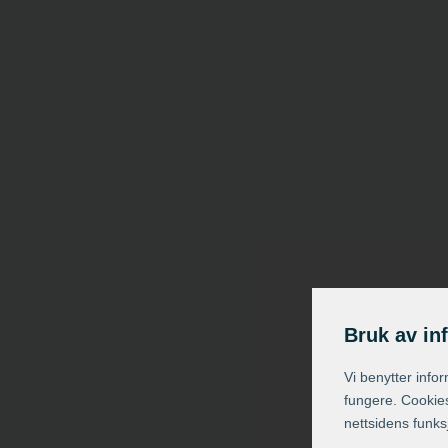
Bruk av in
Vi benytter info
fungere. Cookies
nettsidens funks