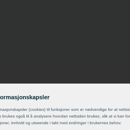
formasjonskapsler
rmasjons­kapsler (cookies) til funksjoner som er nødvendige for at nettsi
 brukes også til å analysere hvordan nettsiden brukes, slik at vi kan f
joner, innhold og utseende i takt med endringer i brukernes behov.