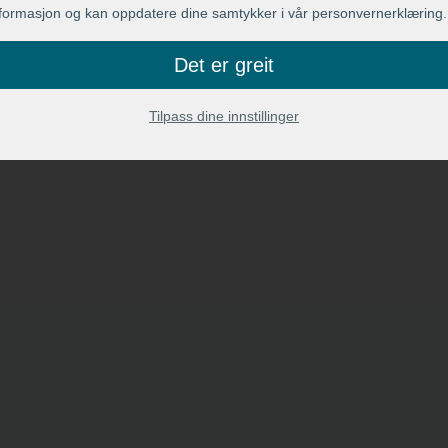
nformasjon og kan oppdatere dine samtykker i vår personvernerklæring.
Det er greit
Tilpass dine innstillinger