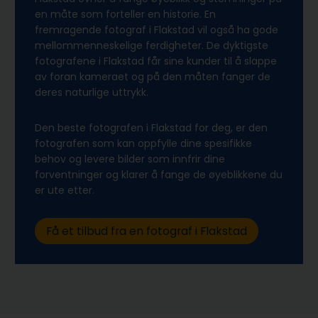
en måte som forteller en historie. En
fremragende fotograf i Flakstad vil også ha gode
mellommenneskelige ferdigheter. De dyktigste
fotografene i Flakstad får sine kunder til å slappe
av foran kameraet og på den måten fanger de
deres naturlige uttrykk.
Den beste fotografen i Flakstad for deg, er den
fotografen som kan oppfylle dine spesifikke
behov og levere bilder som innfrir dine
forventninger og klarer å fange de øyeblikkene du
er ute etter.
Få et tilbud fra en fotograf i Flakstad