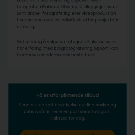
koste fra 5 000 kroner og oppover. Noen
fotografer i Flakstad tilbyr også tilleggstjenester
som drone-fotografering eller videoproduksjon
hvor prisene avtales individuelt etter prosjektets
omfang.
Det er viktig å velge en fotograf i Flakstad som
har erfaring med boligfotografering og som kan
fremheve eiendommens beste trekk.
Få et uforpliktende tilbud
Send oss en kort beskrivelse av dine ønsker og
behov, så finner vi en passende fotograf i
Flakstad for deg.