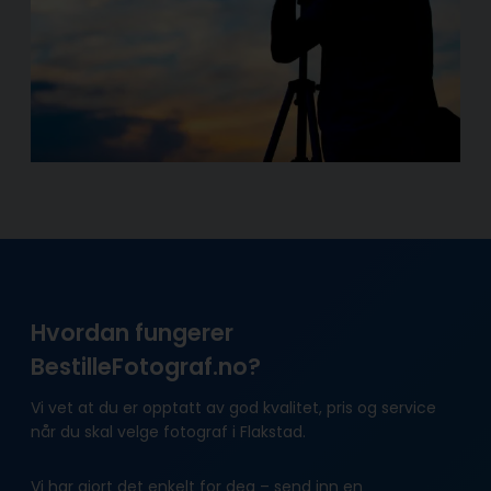
Hvordan fungerer
BestilleFotograf.no?
Vi vet at du er opptatt av god kvalitet, pris og service
når du skal velge fotograf i Flakstad.
Vi har gjort det enkelt for deg – send inn en