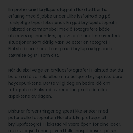
En profesjonell bryllupsfotograf i Flakstad bør ha
erfaring med å jobbe under ulike lysforhold og på
forskjellige typer lokasjoner. En god bryllupsfotograf i
Flakstad er komfortabel med å fotografere både
utendørs og innendørs, og evner å håndtere uventede
situasjoner som dårlig vær. Se etter en fotograf i
Flakstad som har erfaring med bryllup av lignende
størrelse og stil som ditt.
Når du skal velge en bryllupsfotografer i Flakstad bør du
be om å få se hele album fra tidligere bryllup, ikke bare
høydepunktene. Dette vil gi deg en bedre idé om
fotografen i Flakstad evner å fange alle de ulike
aspektene av dagen.
Diskuter forventninger og spesifikke ønsker med
potensielle fotografer i Flakstad. En profesjonell
bryllupsfotograf i Flakstad vil være åpen for dine ideer,
men vil også kunne gi verdifulle innspill basert på sin