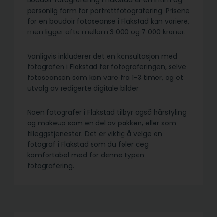
Boudoir fotografering i Flakstad er en intim og
personlig form for portrettfotografering. Prisene
for en boudoir fotoseanse i Flakstad kan variere,
men ligger ofte mellom 3 000 og 7 000 kroner.
Vanligvis inkluderer det en konsultasjon med
fotografen i Flakstad før fotograferingen, selve
fotoseansen som kan vare fra 1-3 timer, og et
utvalg av redigerte digitale bilder.
Noen fotografer i Flakstad tilbyr også hårstyling
og makeup som en del av pakken, eller som
tilleggstjenester. Det er viktig å velge en
fotograf i Flakstad som du føler deg
komfortabel med for denne typen
fotografering.