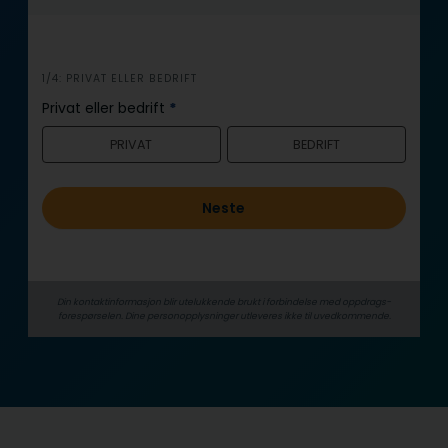
i
1/4: PRIVAT ELLER BEDRIFT
n
Privat eller bedrift
*
n
PRIVAT
BEDRIFT
h
o
l
Neste
d
Din kontaktinformasjon blir utelukkende brukt i forbindelse med oppdrags­
forespørselen. Dine person­­opplysninger utleveres ikke til uvedkommende.