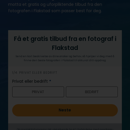
motta et gratis og uforpliktende tilbud fra den
fotografen i Flakstad som passer best for deg.
Få et gratis tilbud fra en fotograf i
Flakstad
Send en kort beskrivelse av dine ønsker og behov, så hjelper vi deg med å
finne den beste fotografen i Flakstad til akkurat ditt oppdrag.
h
1/4: PRIVAT ELLER BEDRIFT
e
Privat eller bedrift
*
r
PRIVAT
BEDRIFT
o
Neste
Din kontaktinformasjon blir utelukkende brukt i forbindelse med oppdrags­