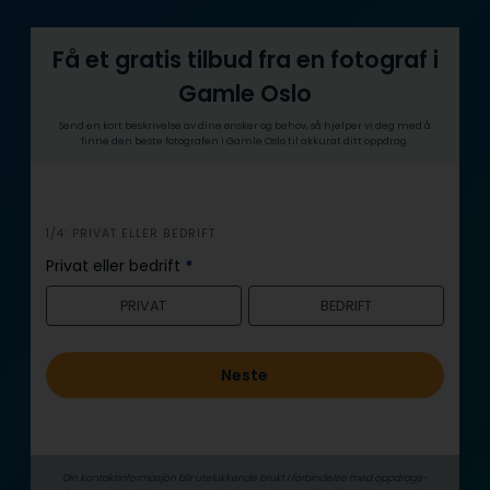
Få et gratis tilbud fra en fotograf i
Gamle Oslo
Send en kort beskrivelse av dine ønsker og behov, så hjelper vi deg med å
finne den beste fotografen i Gamle Oslo til akkurat ditt oppdrag.
i
1/4: PRIVAT ELLER BEDRIFT
n
Privat eller bedrift
*
n
PRIVAT
BEDRIFT
h
o
l
Neste
d
Din kontaktinformasjon blir utelukkende brukt i forbindelse med oppdrags­