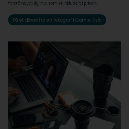
forstå nøyaktig hva som er inkludert i prisen.
Få et tilbud fra en fotograf i Gamle Oslo