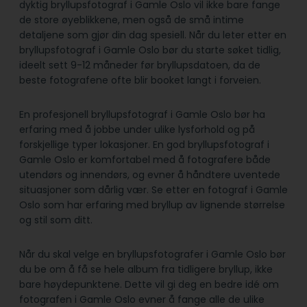
dyktig bryllupsfotograf i Gamle Oslo vil ikke bare fange
de store øyeblikkene, men også de små intime
detaljene som gjør din dag spesiell. Når du leter etter en
bryllupsfotograf i Gamle Oslo bør du starte søket tidlig,
ideelt sett 9-12 måneder før bryllupsdatoen, da de
beste fotografene ofte blir booket langt i forveien.
En profesjonell bryllupsfotograf i Gamle Oslo bør ha
erfaring med å jobbe under ulike lysforhold og på
forskjellige typer lokasjoner. En god bryllupsfotograf i
Gamle Oslo er komfortabel med å fotografere både
utendørs og innendørs, og evner å håndtere uventede
situasjoner som dårlig vær. Se etter en fotograf i Gamle
Oslo som har erfaring med bryllup av lignende størrelse
og stil som ditt.
Når du skal velge en bryllupsfotografer i Gamle Oslo bør
du be om å få se hele album fra tidligere bryllup, ikke
bare høydepunktene. Dette vil gi deg en bedre idé om
fotografen i Gamle Oslo evner å fange alle de ulike