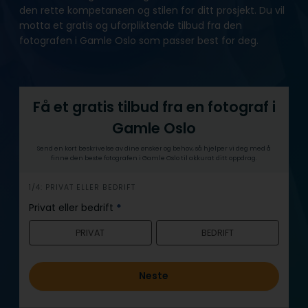
den rette kompetansen og stilen for ditt prosjekt. Du vil
motta et gratis og uforpliktende tilbud fra den
fotografen i Gamle Oslo som passer best for deg.
Få et gratis tilbud fra en fotograf i
Gamle Oslo
Send en kort beskrivelse av dine ønsker og behov, så hjelper vi deg med å
finne den beste fotografen i Gamle Oslo til akkurat ditt oppdrag.
h
1/4: PRIVAT ELLER BEDRIFT
e
Privat eller bedrift
*
r
PRIVAT
BEDRIFT
o
Neste