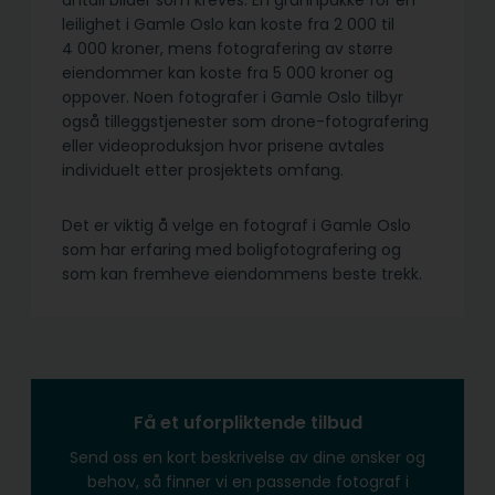
antall bilder som kreves. En grunnpakke for en
leilighet i Gamle Oslo kan koste fra 2 000 til
4 000 kroner, mens fotografering av større
eiendommer kan koste fra 5 000 kroner og
oppover. Noen fotografer i Gamle Oslo tilbyr
også tilleggstjenester som drone-fotografering
eller videoproduksjon hvor prisene avtales
individuelt etter prosjektets omfang.
Det er viktig å velge en fotograf i Gamle Oslo
som har erfaring med boligfotografering og
som kan fremheve eiendommens beste trekk.
Få et uforpliktende tilbud
Send oss en kort beskrivelse av dine ønsker og
behov, så finner vi en passende fotograf i