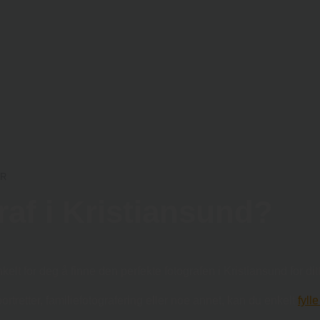
AR
raf i Kristiansund?
kelt for deg å finne den perfekte fotografen i Kristiansund for dit
 portretter, familiefotografering eller noe annet, kan du enkelt
fyll