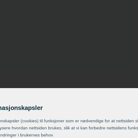
masjonskapsler
ons­kapsler (cookies) til funksjoner som er nødvendige for at nettsiden 
lysere hvordan nettsiden brukes, slik at vi kan forbedre nettsidens funk
endringer i brukernes behov.