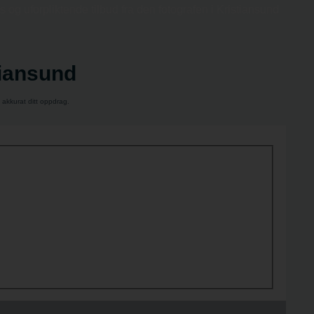
s og uforpliktende tilbud fra den fotografen i Kristiansund
stiansund
 akkurat ditt oppdrag.