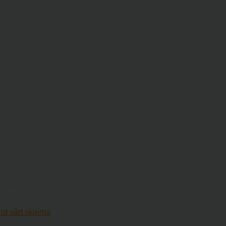
t behov.
e ut vårt skjema
med dine spesifikasjoner.