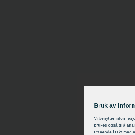
Bruk av infor
Vi benytter informasj
brukes også til å ana
utseende i takt med 