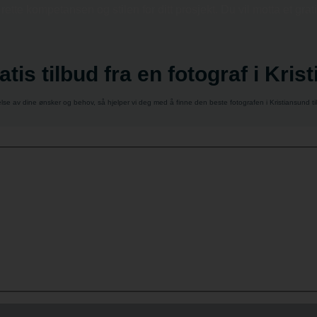
tte kompetansen og stilen for ditt prosjekt. Du vil motta et grati
atis tilbud fra en fotograf i Kri
lse av dine ønsker og behov, så hjelper vi deg med å finne den beste fotografen i Kristiansund til