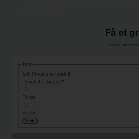
Vi matcher deg med fotografer i Kristiansund som har den re
som passer best for deg.
Få et gr
Send en kort beskrive
hero
1/4: Privat eller bedrift
Privat eller bedrift
*
Privat
Bedrift
Neste