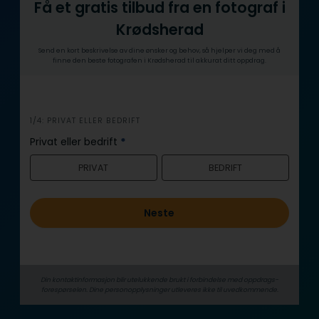
Få et gratis tilbud fra en fotograf i
Krødsherad
Send en kort beskrivelse av dine ønsker og behov, så hjelper vi deg med å
finne den beste fotografen i Krødsherad til akkurat ditt oppdrag.
i
1/4: PRIVAT ELLER BEDRIFT
n
Privat eller bedrift
*
n
PRIVAT
BEDRIFT
h
o
l
Neste
d
Din kontaktinformasjon blir utelukkende brukt i forbindelse med oppdrags­
forespørselen. Dine person­­opplysninger utleveres ikke til uvedkommende.