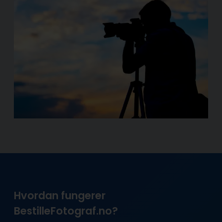
Hvordan fungerer
BestilleFotograf.no?