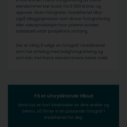
4 000 kroner, mens fotografering av større
eiendommer kan koste fra 5 000 kroner og
oppover. Noen fotografer i Krødsherad tilbyr
også tilleggstjenester som drone-fotografering
eller videoproduksjon hvor prisene avtales
individuelt etter prosjektets omfang.
Det er viktig å velge en fotograf i Krødsherad
som har erfaring med boligfotografering og
som kan fremheve eiendommens beste trekk.
Få et uforpliktende tilbud
Send oss en kort beskrivelse av dine ønsker og
behov, så finner vi en passende fotograf i
Krødsherad for deg.