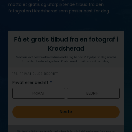
motta et gratis og uforpliktende tilbud fra den
fotografen i Krødsherad som passer best for deg.
Få et gratis tilbud fra en fotograf i
Krødsherad
Send en kort beskrivelse av dine ønsker og behov, så hjelper vi deg med å
finne den beste fotografen i Krødsherad til akkurat ditt oppdrag.
h
1/4: PRIVAT ELLER BEDRIFT
e
Privat eller bedrift
*
r
PRIVAT
BEDRIFT
o
Neste
Din kontaktinformasjon blir utelukkende brukt i forbindelse med oppdrags­