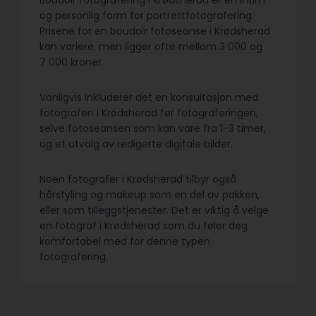
Boudoir fotografering i Krødsherad er en intim
og personlig form for portrettfotografering.
Prisene for en boudoir fotoseanse i Krødsherad
kan variere, men ligger ofte mellom 3 000 og
7 000 kroner.
Vanligvis inkluderer det en konsultasjon med
fotografen i Krødsherad før fotograferingen,
selve fotoseansen som kan vare fra 1-3 timer,
og et utvalg av redigerte digitale bilder.
Noen fotografer i Krødsherad tilbyr også
hårstyling og makeup som en del av pakken,
eller som tilleggstjenester. Det er viktig å velge
en fotograf i Krødsherad som du føler deg
komfortabel med for denne typen
fotografering.