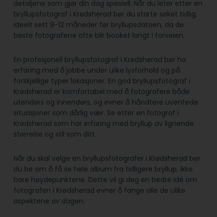
detaljene som gjør din dag spesiell. Når du leter etter en
bryllupsfotograf i Krødsherad bør du starte søket tidlig,
ideelt sett 9-12 måneder før bryllupsdatoen, da de
beste fotografene ofte blir booket langt i forveien.
En profesjonell bryllupsfotograf i Krødsherad bør ha
erfaring med å jobbe under ulike lysforhold og på
forskjellige typer lokasjoner. En god bryllupsfotograf i
Krødsherad er komfortabel med å fotografere både
utendørs og innendørs, og evner å håndtere uventede
situasjoner som dårlig vær. Se etter en fotograf i
Krødsherad som har erfaring med bryllup av lignende
størrelse og stil som ditt.
Når du skal velge en bryllupsfotografer i Krødsherad bør
du be om å få se hele album fra tidligere bryllup, ikke
bare høydepunktene. Dette vil gi deg en bedre idé om
fotografen i Krødsherad evner å fange alle de ulike
aspektene av dagen.